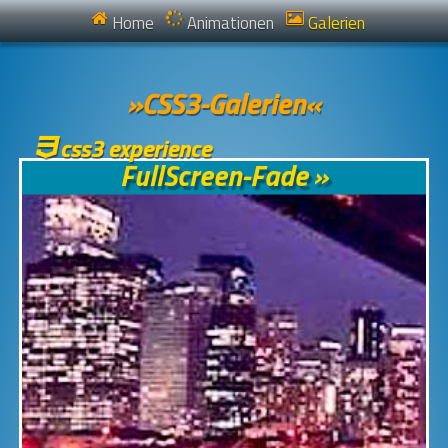
Home
Animationen
Galerien
»CSS3-Galerien«
css3 experience
FullScreen-Fade »