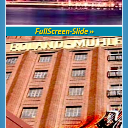
FullScreen-Slide »